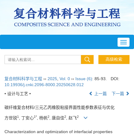
Toggl
navig
复合材料科学与工程
››
2025
,
Vol. 0
››
Issue (6)
: 85-93.
DOI:
10.19936/j.cnki.2096-8000.20250628.012
• 设计与工艺 •
上一篇
下一篇
碳纤维复合材料/三元乙丙橡胶粘接界面性能参数表征与优化
1
1*
2
2
2
方世锐
, 丁安心
, 杨帆
, 唐自佳
, 赵飞
Characterization and optimization of interfacial properties